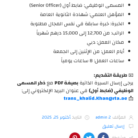
ا
لمسمى الوظيفي:
ضابط أول
(Senior Officer)
المؤهل العلمي:
شهادة الثانوية العامة
الخبرة:
خبرة سابقة في نفس المجال مطلوبة
الراتب:
من 12,700 إلى 15,000 درهم شهرياً
مكان العمل:
دبي
أيام العمل:
من الإثنين إلى الجمعة
ساعات العمل:
8 ساعات يومياً
📧
طريقة التقديم:
يرجى إرسال السيرة الذاتية
بصيغة PDF
مع
ذكر المسمى
الوظيفي (ضابط أول)
في عنوان البريد الإلكتروني إلى:
trans_khalid.Khan@rta.ae
📩
المؤلف
admin 2
التاريخ
أكتوبر 25, 2025
إرسال تعليق
مشاركة