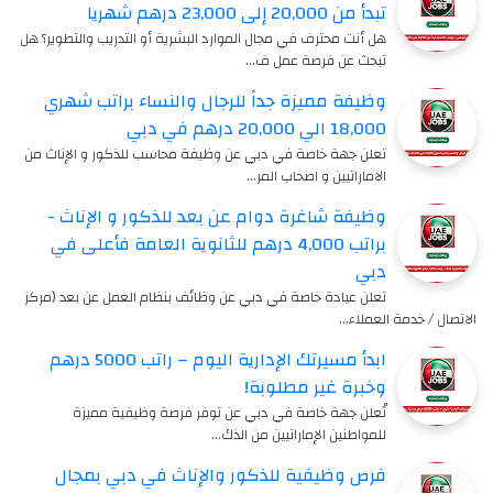
تبدأ من 20,000 إلى 23,000 درهم شهريا
هل أنت محترف في مجال الموارد البشرية أو التدريب والتطوير؟ هل
تبحث عن فرصة عمل ف…
وظيفة مميزة جداً للرجال والنساء براتب شهري
18,000 الي 20,000 درهم في دبي
تعلن جهة خاصة في دبي عن وظيفة محاسب للذكور و الإناث من
الاماراتيين و اصحاب المر…
وظيفة شاغرة دوام عن بعد للذكور و الإناث -
براتب 4,000 درهم للثانوية العامة فأعلى في
دبي
تعلن عيادة خاصة في دبي عن وظائف بنظام العمل عن بعد (مركز
الاتصال / خدمة العملاء…
ابدأ مسيرتك الإدارية اليوم – راتب 5000 درهم
وخبرة غير مطلوبة!
تُعلن جهة خاصة في دبي عن توفر فرصة وظيفية مميزة
للمواطنين الإماراتيين من الذك…
فرص وظيفية للذكور والإناث في دبي بمجال